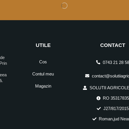
UTILE
CONTACT
 de
Cos
0743 21 28 5
Prin
Contul meu
ceea
contact@solutiiagri
ră.
Magazin
SOLUTII AGRICOLE 
RO 3531783
J27/817/2015
Roman,jud Nea