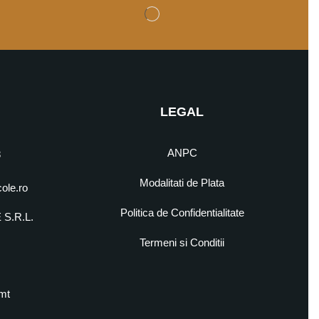
LEGAL
ANPC
8
Modalitati de Plata
cole.ro
Politica de Confidentialitate
S.R.L.
5
Termeni si Conditii
mt