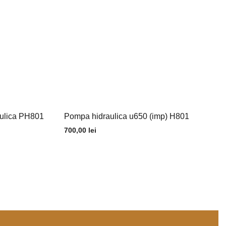
aulica PH801
Pompa hidraulica u650 (imp) H801
700,00
lei