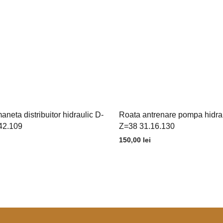
neta distribuitor hidraulic D-
Roata antrenare pompa hidr
42.109
Z=38 31.16.130
150,00
lei