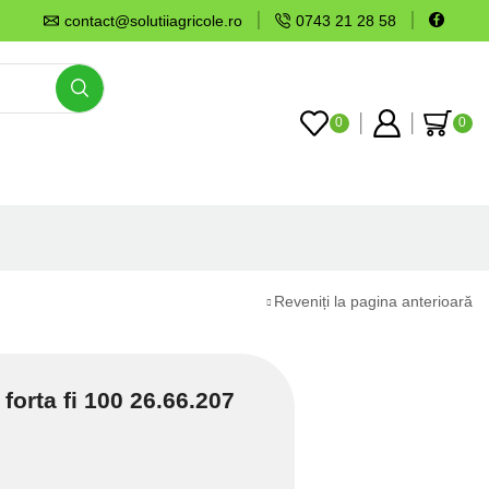
contact@solutiiagricole.ro
0743 21 28 58
0
0
Reveniți la pagina anterioară
 forta fi 100 26.66.207