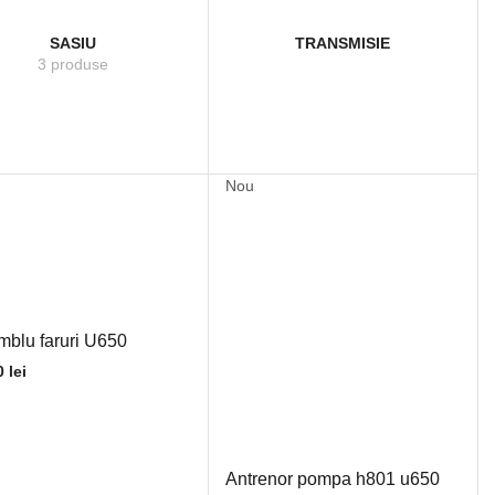
SASIU
TRANSMISIE
3 produse
Nou
blu faruri U650
0
lei
Antrenor pompa h801 u650