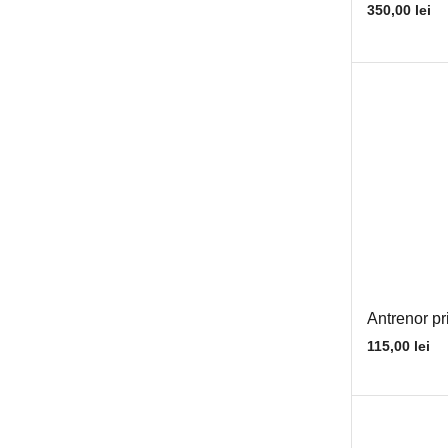
350,00
lei
Electrozi sudura
Etansare
Coala clingherit
Coala pluta
O-ring-uri
Semeringuri
Snur azbest
Fără categorie
Filtre
Baterie filtru
Antrenor pr
Cheie filtre
115,00
lei
Filtru aer
Filtru bazin
Filtru combustibil