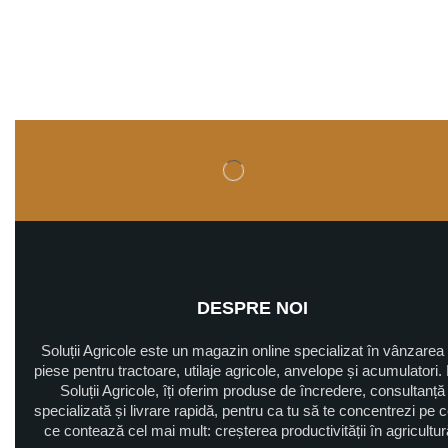
New Holland
Piese Fiat 415
Piese U445
Alimentare
Caroserie
Directie
Diverse
Electrice
Franare
Hidraulica
DESPRE NOI
Injectie
Soluții Agricole este un magazin online specializat în vânzarea
Motor
piese pentru tractoare, utilaje agricole, anvelope și acumulatori. 
Racire
Soluții Agricole, îți oferim produse de încredere, consultanță
specializată și livrare rapidă, pentru ca tu să te concentrezi pe 
Sasiu
ce contează cel mai mult: creșterea productivității în agricultu