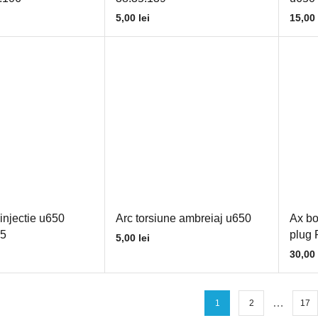
5,00
lei
15,00
injectie u650
Arc torsiune ambreiaj u650
Ax bol
5
plug
5,00
lei
30,00
…
1
2
17