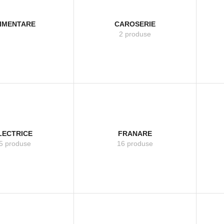
IMENTARE
CAROSERIE
2 produse
LECTRICE
FRANARE
5 produse
16 produse