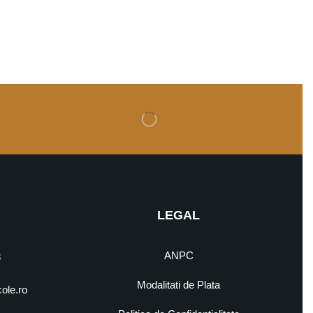
LEGAL
ANPC
8
Modalitati de Plata
cole.ro