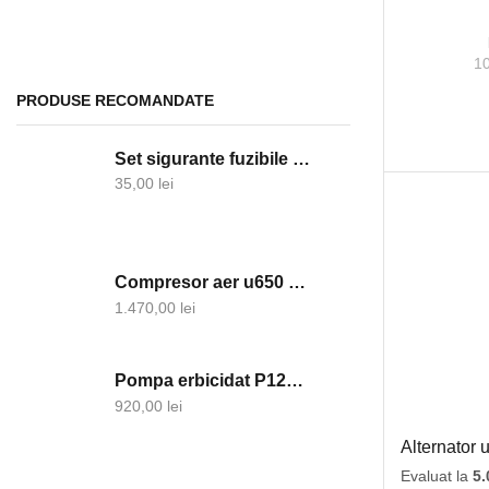
Electrice
Acumulatori
1
Alternatoare si componente
PRODUSE RECOMANDATE
Becuri
Set sigurante fuzibile ceramica
Clesti cablu
35,00
lei
Contacte cu cheie
Demaroare si componente
Faruri
Compresor aer u650 Metrom Brasov
Girofare
1.470,00
lei
Lampi semnalizare
Proiectoare
Pompa erbicidat P120-Tolveri
Relee
920,00
lei
Sigurante electrice
Alternator 
Tablou sigurante
Evaluat la
5.