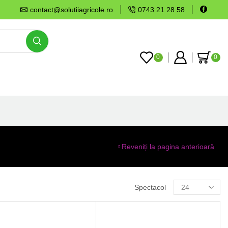
contact@solutiiagricole.ro
0743 21 28 58
0
0
Reveniți la pagina anterioară
Spectacol