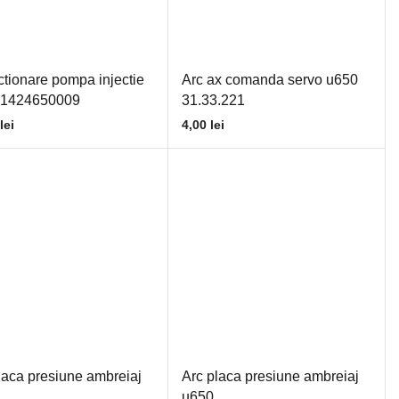
ctionare pompa injectie
Arc ax comanda servo u650
 1424650009
31.33.221
lei
4,00
lei
laca presiune ambreiaj
Arc placa presiune ambreiaj
u650