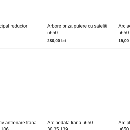
cipal reductor
Arbore priza putere cu sateliti
Arc a
u650
u650
280,00
lei
15,00
tiv antrenare frana
Arc pedala frana u650
Arc p
.106
38.35.139
u650