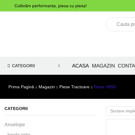
Cultivăm performanța, piesa cu piesa!
ACASA
MAGAZIN
CONTA
CATEGORII
Prima Pagină
Magazin
Piese Tractoare
Piese U650
CATEGORII
Anvelope
banda janta