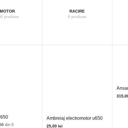
MOTOR
RACIRE
06 produse
6 produse
Ansam
315,0
u650
Ambreiaj electromotor u650
00
din 5
25,00
lei