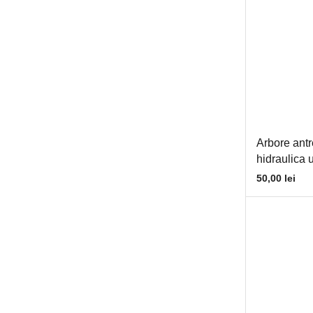
Filtru decantor
Filtru hidraulic
Filtru ulei motor
Filtru uscator
Furtune
Furtun compresor
Furtune apa
Arbore ant
Furtune combustibil
hidraulica 
50,00
lei
furtune hidraulice
Furtune ulei
Geamuri
Hidraulica
Cilindri hidraulici
Cuple rapide
Distribuitoare manete