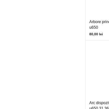
Reductii hidraulice
Lanturi
Arbore prin
Lant cu cupe
u650
Lant GALL
80,00
lei
Zale de legatura
Piese balotiera
PIESE COSITOARE
Piese cositoare BCS
PIESE COSITOARE POLONEZA
PIESE COSITOARE TURCEASCA
Piese erbicidat
Piese grebla tip soare
PIESE SEMANATOARE
Arc dispozi
Semanatoare SPC
u650 31.36