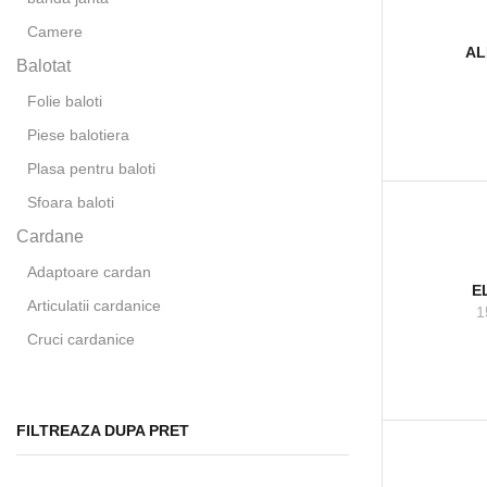
Camere
AL
Balotat
Folie baloti
Piese balotiera
Plasa pentru baloti
Sfoara baloti
Cardane
Adaptoare cardan
E
Articulatii cardanice
1
Cruci cardanice
Furci cardan
Cricuri hidraulice
FILTREAZA DUPA PRET
Curele transmisie
Diverse