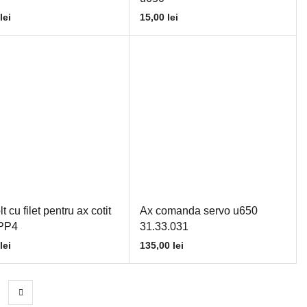
lei
15,00
lei
t cu filet pentru ax cotit
Ax comanda servo u650
 PP4
31.33.031
lei
135,00
lei