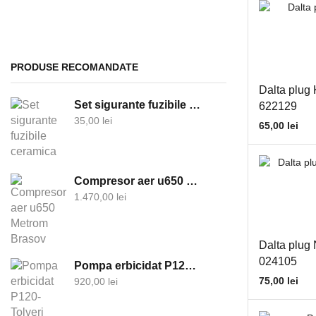
Electrice
Acumulatori
Alternatoare si componente
PRODUSE RECOMANDATE
Becuri
Dalta plug
Set sigurante fuzibile ceramica
622129
Clesti cablu
35,00
lei
65,00
lei
Contacte cu cheie
Demaroare si componente
Faruri
Compresor aer u650 Metrom Brasov
Girofare
1.470,00
lei
Lampi semnalizare
Proiectoare
Dalta plug
024105
Relee
Pompa erbicidat P120-Tolveri
75,00
lei
920,00
lei
Sigurante electrice
Tablou sigurante