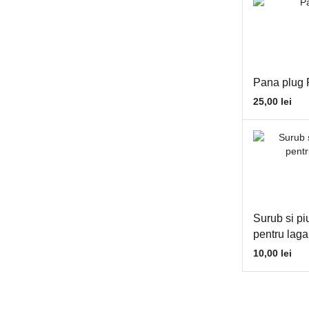
Electrozi sudura
Etansare
Coala clingherit
Coala pluta
Pana plug
O-ring-uri
25,00
lei
Semeringuri
Snur azbest
Fără categorie
Filtre
Baterie filtru
Surub si pi
Cheie filtre
pentru lag
Filtru aer
10,00
lei
Filtru bazin
Filtru combustibil