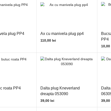
vela plug PP4
Ax cu manivela plug pp4
Bucsa
PP4
110,00
lei
10,00
c roata PP4
Dalta plug Kneverland
Dalta
dreapta 053090
0630
39,00
lei
39,00