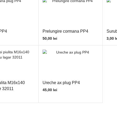
 PP4
Prelungire cormana PP4
Surub
50,00
lei
3,00
l
ulita M16x140
Ureche ax plug PP4
ar 32011
45,00
lei