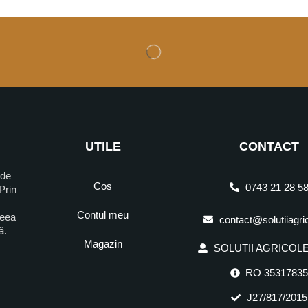
UTILE
CONTACT
 de
Cos
0743 21 28 5
Prin
Contul meu
ceea
contact@solutiiagri
ră.
Magazin
SOLUTII AGRICOLE 
RO 3531783
J27/817/2015