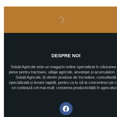
Filtru decantor
Filtru hidraulic
Filtru ulei motor
Filtru uscator
Furtune
Furtun compresor
Furtune apa
DESPRE NOI
Furtune combustibil
Soluții Agricole este un magazin online specializat în vânzarea
furtune hidraulice
piese pentru tractoare, utilaje agricole, anvelope și acumulatori. 
Furtune ulei
Soluții Agricole, îți oferim produse de încredere, consultanță
specializată și livrare rapidă, pentru ca tu să te concentrezi pe 
Geamuri
ce contează cel mai mult: creșterea productivității în agricultu
Hidraulica
Cilindri hidraulici
Cuple rapide