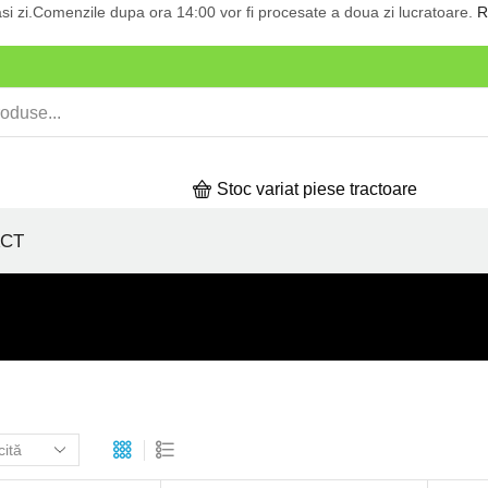
si zi.Comenzile dupa ora 14:00 vor fi procesate a doua zi lucratoare.
R
Stoc variat piese tractoare
CT