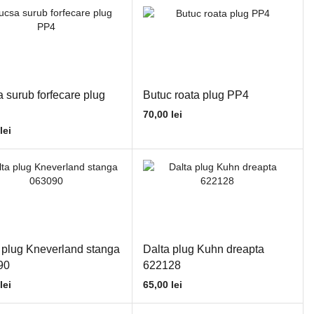
 surub forfecare plug
Butuc roata plug PP4
70,00
lei
lei
 plug Kneverland stanga
Dalta plug Kuhn dreapta
90
622128
lei
65,00
lei