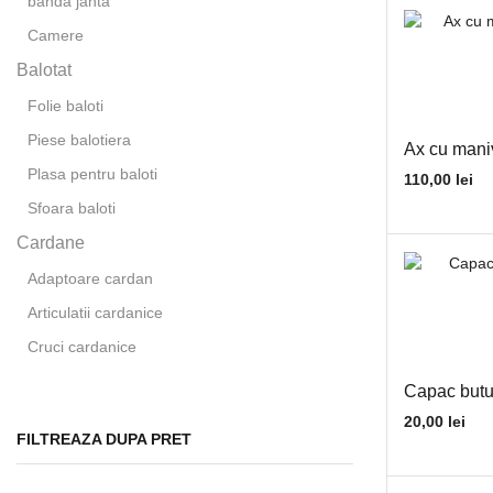
banda janta
Camere
Balotat
Folie baloti
Piese balotiera
Ax cu mani
Plasa pentru baloti
110,00
lei
Sfoara baloti
Cardane
Adaptoare cardan
Articulatii cardanice
Cruci cardanice
Furci cardan
Capac butu
Cricuri hidraulice
20,00
lei
FILTREAZA DUPA PRET
Curele transmisie
Diverse