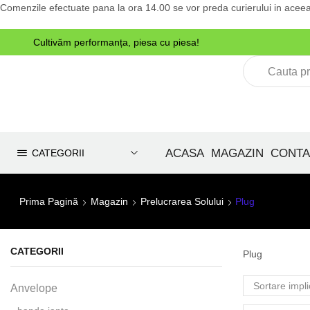
Comenzile efectuate pana la ora 14.00 se vor preda curierului in aceea
Cultivăm performanța, piesa cu piesa!
e tractoare
ACASA
MAGAZIN
CONTA
CATEGORII
Prima Pagină
Magazin
Prelucrarea Solului
Plug
CATEGORII
Plug
Anvelope