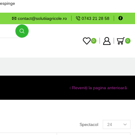
espinge
contact@solutiiagricole.ro
0743 21 28 58
0
0
Reveniți la pagina anterioară
Spectacol