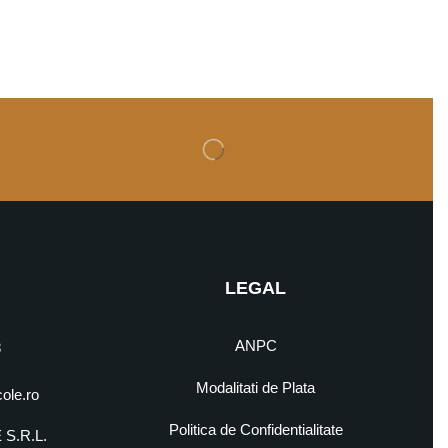
LEGAL
ANPC
8
Modalitati de Plata
cole.ro
Politica de Confidentialitate
S.R.L.