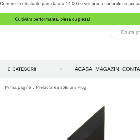
Comenzile efectuate pana la ora 14.00 se vor preda curierului in aceea
Cultivăm performanța, piesa cu piesa!
e tractoare
ACASA
MAGAZIN
CONTA
CATEGORII
Prima pagină
Prelucrarea solului
Plug