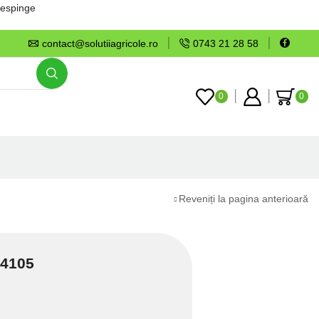
espinge
contact@solutiiagricole.ro
0743 21 28 58
0
0
Reveniți la pagina anterioară
24105