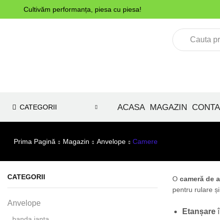
Cultivăm performanța, piesa cu piesa!
ACASA
MAGAZIN
CONTA
CATEGORII
Prima Pagină
Magazin
Anvelope
Camere
CATEGORII
O
cameră de a
pentru rulare și
Anvelope
Etanșare
î
banda janta