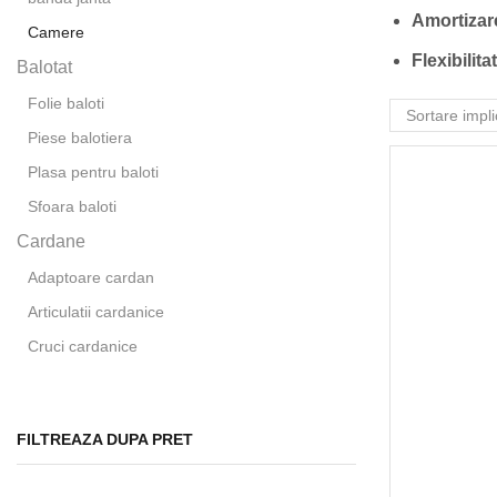
Amortizar
Camere
Flexibilita
Balotat
Folie baloti
Piese balotiera
Plasa pentru baloti
Sfoara baloti
Cardane
Adaptoare cardan
Articulatii cardanice
Cruci cardanice
Furci cardan
Cricuri hidraulice
FILTREAZA DUPA PRET
Curele transmisie
Diverse