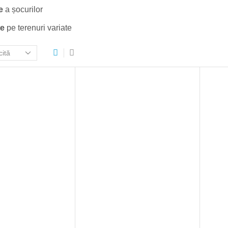
e
a șocurilor
te
pe terenuri variate