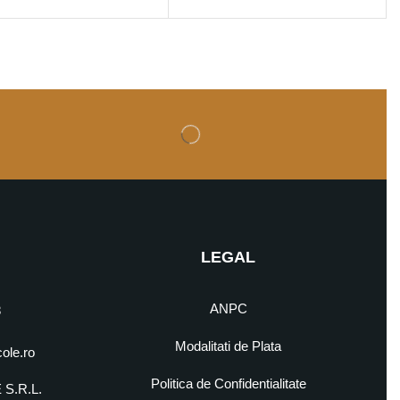
LEGAL
ANPC
8
Modalitati de Plata
cole.ro
Politica de Confidentialitate
S.R.L.