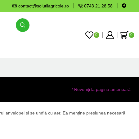
contact@solutiiagricole.ro
0743 21 28 58
0
0
Reveniți la pagina anterioară
iorul anvelopei și se umflă cu aer. Ea menține presiunea necesară