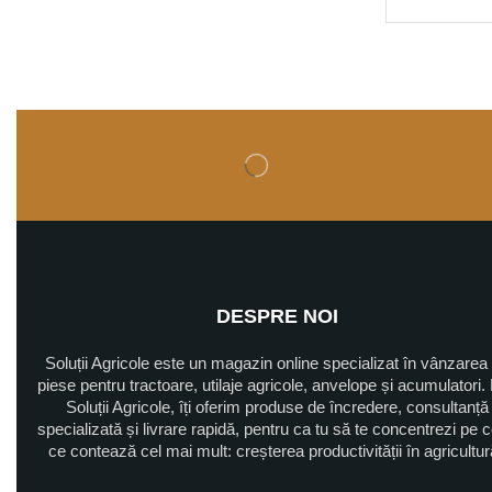
Electrozi sudura
Etansare
Coala clingherit
Coala pluta
O-ring-uri
Semeringuri
Snur azbest
Fără categorie
Filtre
DESPRE NOI
Baterie filtru
Soluții Agricole este un magazin online specializat în vânzarea
Cheie filtre
piese pentru tractoare, utilaje agricole, anvelope și acumulatori. 
Filtru aer
Soluții Agricole, îți oferim produse de încredere, consultanță
specializată și livrare rapidă, pentru ca tu să te concentrezi pe 
Filtru bazin
ce contează cel mai mult: creșterea productivității în agricultu
Filtru combustibil