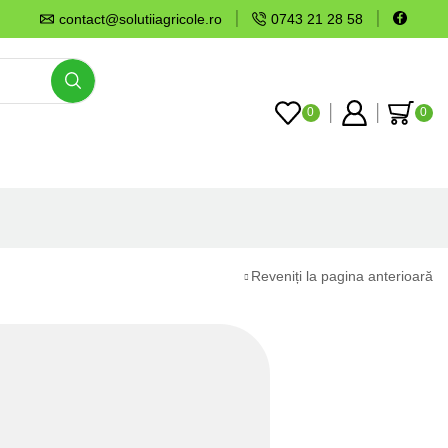
contact@solutiiagricole.ro
0743 21 28 58
0
0
Reveniți la pagina anterioară