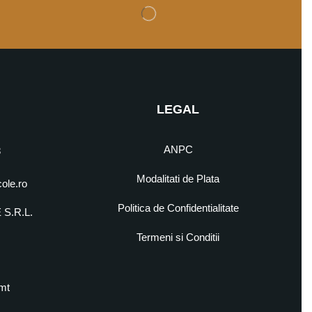
LEGAL
ANPC
8
Modalitati de Plata
cole.ro
Politica de Confidentialitate
S.R.L.
5
Termeni si Conditii
mt