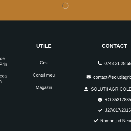
UTILE
CONTACT
 de
Cos
0743 21 28 5
Prin
Contul meu
ceea
contact@solutiiagri
ră.
Magazin
SOLUTII AGRICOLE 
RO 3531783
J27/817/2015
Roman,jud Nea