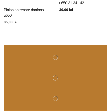
u650 31.34.142
30,00
lei
Pinion antrenare danfoos
u650
85,00
lei