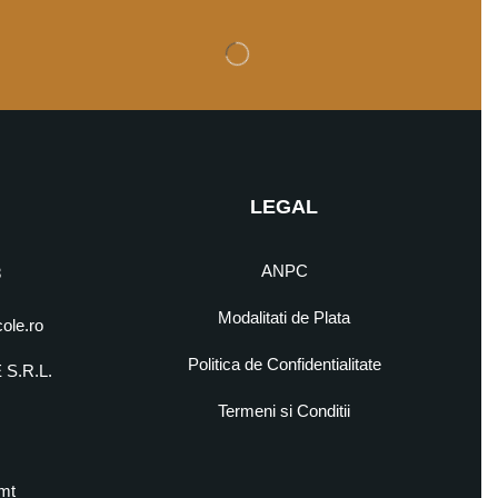
LEGAL
ANPC
8
Modalitati de Plata
cole.ro
Politica de Confidentialitate
S.R.L.
5
Termeni si Conditii
mt