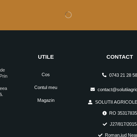
UTILE
CONTACT
 de
Cos
0743 21 28 5
Prin
Contul meu
ceea
contact@solutiiagri
ră.
Magazin
SOLUTII AGRICOLE 
RO 3531783
J27/817/2015
Roman,jud Nea