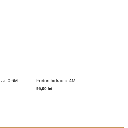
izat 0.6M
Furtun hidraulic 4M
95,00
lei