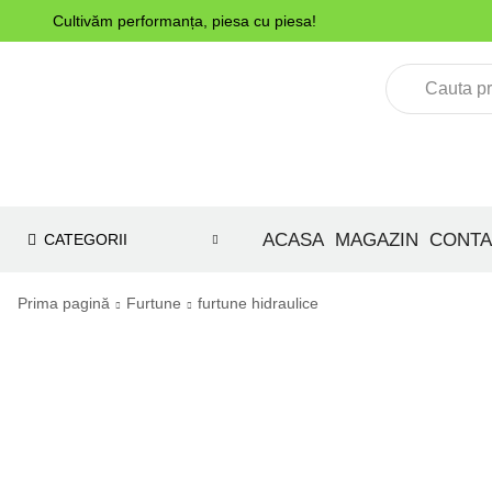
Cultivăm performanța, piesa cu piesa!
ACASA
MAGAZIN
CONTA
CATEGORII
Prima pagină
Furtune
furtune hidraulice