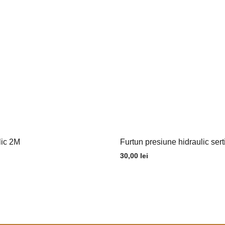
lic 2M
Furtun presiune hidraulic sert
30,00
lei