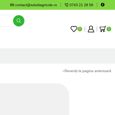
contact@solutiiagricole.ro
0743 21 28 58
0
0
Reveniți la pagina anterioară