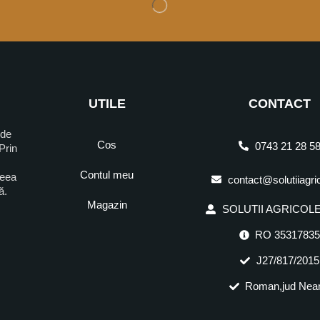
UTILE
CONTACT
 de
Cos
0743 21 28 5
Prin
Contul meu
ceea
contact@solutiiagri
ră.
Magazin
SOLUTII AGRICOLE 
RO 3531783
J27/817/2015
Roman,jud Nea