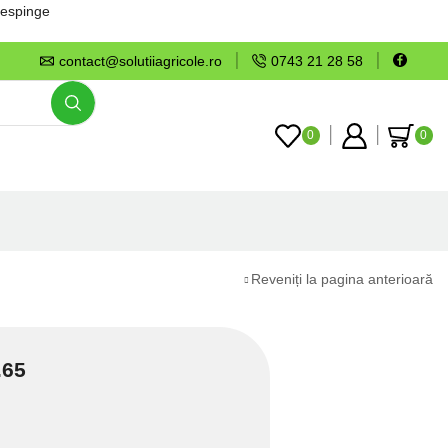
espinge
contact@solutiiagricole.ro
0743 21 28 58
0
0
Reveniți la pagina anterioară
.65