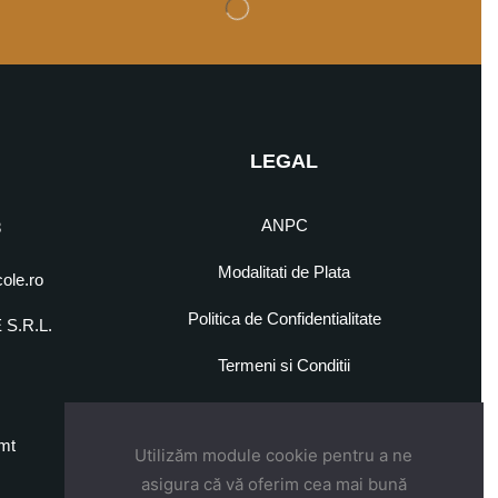
LEGAL
ANPC
8
Modalitati de Plata
cole.ro
Politica de Confidentialitate
S.R.L.
5
Termeni si Conditii
mt
Utilizăm module cookie pentru a ne
asigura că vă oferim cea mai bună