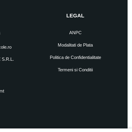
LEGAL
ANPC
8
Modalitati de Plata
cole.ro
Politica de Confidentialitate
S.R.L.
5
Termeni si Conditii
mt