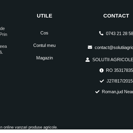
UTILE
CONTACT
 de
Cos
0743 21 28 5
Prin
Contul meu
ceea
contact@solutiiagri
ră.
Magazin
SOLUTII AGRICOLE 
RO 3531783
J27/817/2015
Roman,jud Nea
in online vanzari produse agricole.