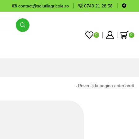
contact@solutiiagricole.ro
0743 21 28 58
0
0
Reveniți la pagina anterioară