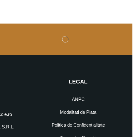
LEGAL
ANPC
8
Modalitati de Plata
cole.ro
Politica de Confidentialitate
S.R.L.