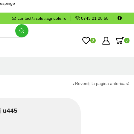
espinge
contact@solutiiagricole.ro
0743 21 28 58
0
0
Reveniți la pagina anterioară
j u445