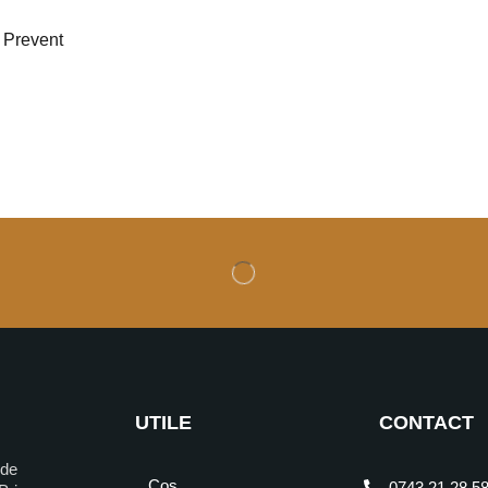
 Prevent
UTILE
CONTACT
 de
Cos
0743 21 28 5