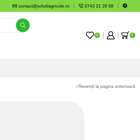
contact@solutiiagricole.ro
0743 21 28 58
0
0
Reveniți la pagina anterioară