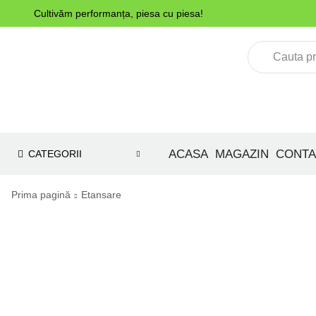
Cultivăm performanța, piesa cu piesa!
ACASA
MAGAZIN
CONTA
CATEGORII
Prima pagină
Etansare