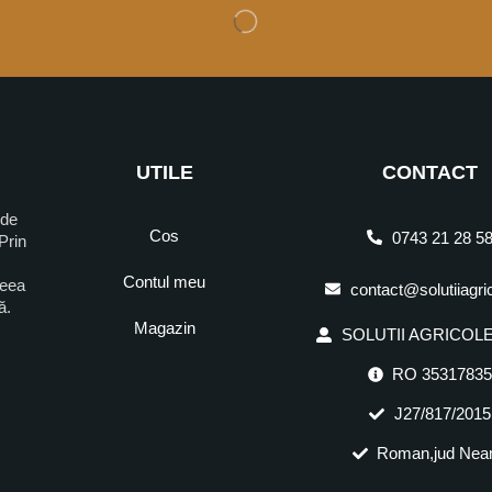
UTILE
CONTACT
 de
Cos
0743 21 28 5
Prin
Contul meu
ceea
contact@solutiiagri
ră.
Magazin
SOLUTII AGRICOLE 
RO 3531783
J27/817/2015
Roman,jud Nea