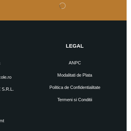
LEGAL
ANPC
8
Modalitati de Plata
cole.ro
Politica de Confidentialitate
S.R.L.
5
Termeni si Conditii
mt