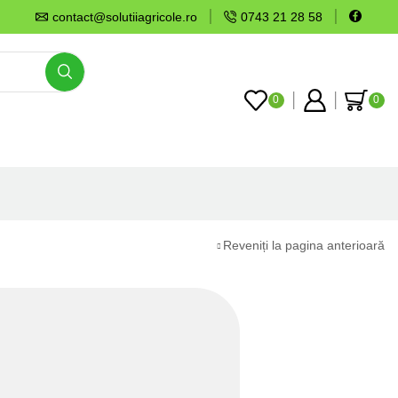
contact@solutiiagricole.ro
0743 21 28 58
0
0
Reveniți la pagina anterioară