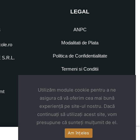
LEGAL
ANPC
8
Modalitati de Plata
cole.ro
Politica de Confidentialitate
S.R.L.
5
Termeni si Conditii
Utilizăm module cookie pentru a ne
mt
asigura că vă oferim cea mai bună
experiență pe site-ul nostru. Dacă
continuați să utilizați acest site, vom
presupune că sunteți mulțumit de el.
Am înțeles
175,00
lei
ADAUGĂ ÎN COȘ