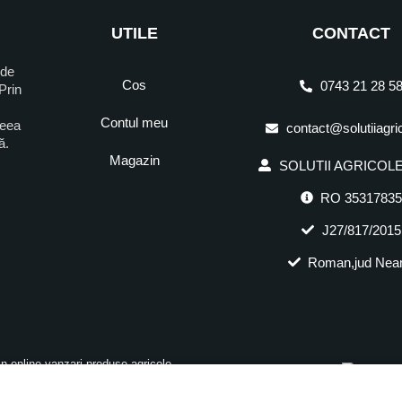
UTILE
CONTACT
 de
Cos
0743 21 28 5
Prin
Contul meu
ceea
contact@solutiiagri
ră.
Magazin
SOLUTII AGRICOLE 
RO 3531783
J27/817/2015
Roman,jud Nea
in online vanzari produse agricole.
.