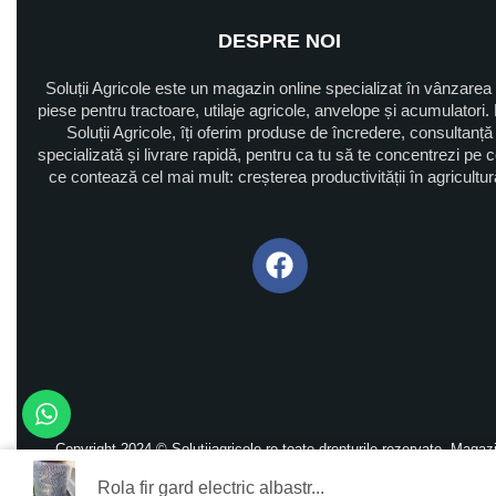
DESPRE NOI
Soluții Agricole este un magazin online specializat în vânzarea
piese pentru tractoare, utilaje agricole, anvelope și acumulatori. 
Soluții Agricole, îți oferim produse de încredere, consultanță
specializată și livrare rapidă, pentru ca tu să te concentrezi pe 
ce contează cel mai mult: creșterea productivității în agricultu
Copyright 2024 © Solutiiagricole.ro toate drepturile rezervate. Magaz
Construit de
Depozitul de Magazine
Rola fir gard electric albastr...