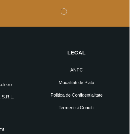
LEGAL
ANPC
8
Modalitati de Plata
cole.ro
Politica de Confidentialitate
S.R.L.
5
Termeni si Conditii
mt