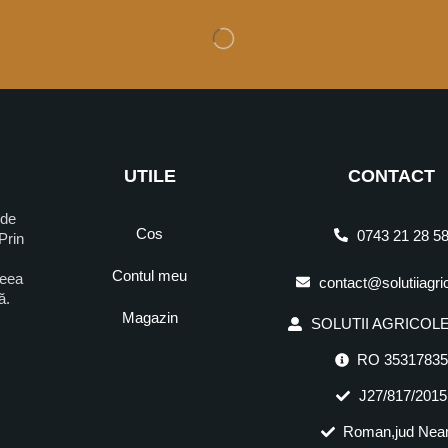
UTILE
CONTACT
 de
Cos
0743 21 28 5
Prin
Contul meu
ceea
contact@solutiiagri
ră.
Magazin
SOLUTII AGRICOLE 
RO 3531783
J27/817/2015
Roman,jud Nea