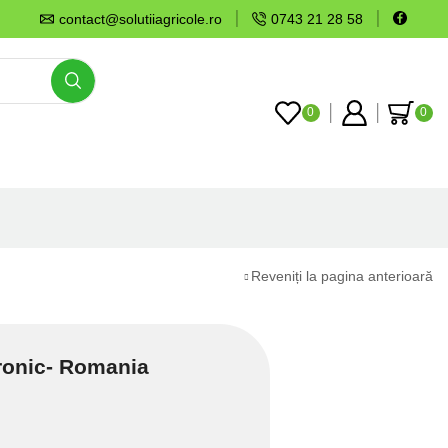
contact@solutiiagricole.ro
0743 21 28 58
0
0
Reveniți la pagina anterioară
tronic- Romania