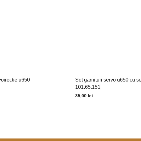
oirectie u650
Set garnituri servo u650 cu s
101.65.151
35,00
lei