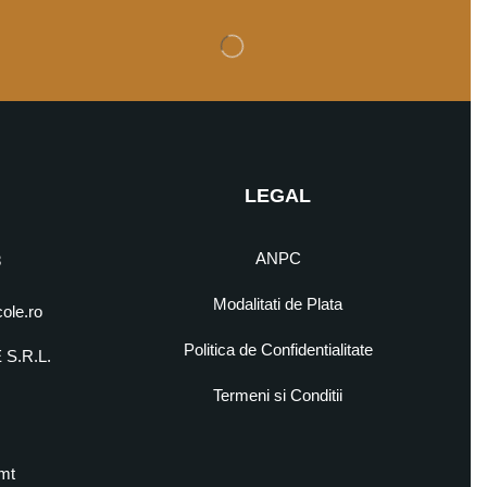
LEGAL
ANPC
8
Modalitati de Plata
cole.ro
Politica de Confidentialitate
S.R.L.
5
Termeni si Conditii
mt