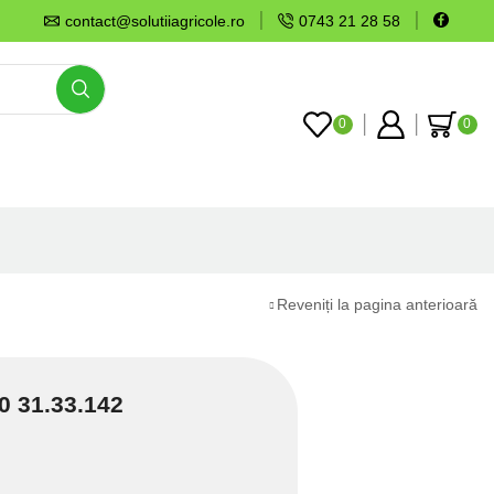
contact@solutiiagricole.ro
0743 21 28 58
0
0
Reveniți la pagina anterioară
0 31.33.142