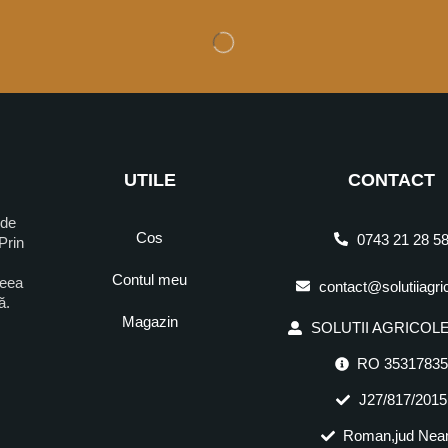
UTILE
CONTACT
 de
Cos
0743 21 28 5
Prin
Contul meu
ceea
contact@solutiiagri
ră.
Magazin
SOLUTII AGRICOLE 
RO 3531783
J27/817/2015
Roman,jud Nea