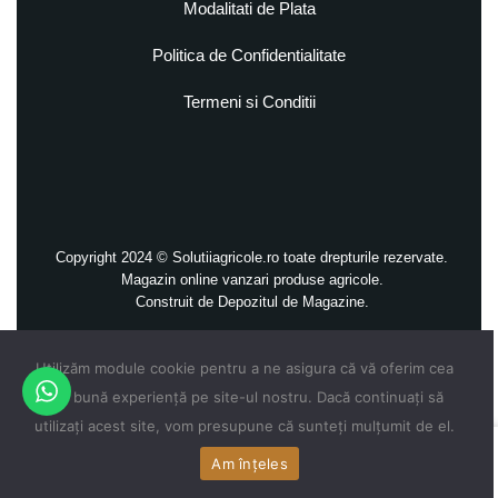
Modalitati de Plata
Politica de Confidentialitate
Termeni si Conditii
Copyright 2024 © Solutiiagricole.ro toate drepturile rezervate.
Magazin online vanzari produse agricole.
Construit de
Depozitul de Magazine.
Utilizăm module cookie pentru a ne asigura că vă oferim cea
mai bună experiență pe site-ul nostru. Dacă continuați să
utilizați acest site, vom presupune că sunteți mulțumit de el.
0
Am înțeles
ADAUGĂ ÎN COȘ
Acasă
Magazin
Favorite
Conectați-vă