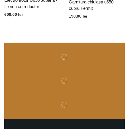
Electromotor U650 Jubana -
Garnitura chiulasa u650
tip nou cu reductor
cupru Fermit
600,00
lei
150,00
lei