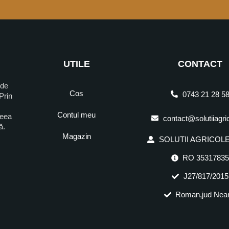
UTILE
CONTACT
 de
Cos
0743 21 28 5
Prin
Contul meu
ceea
contact@solutiiagri
ră.
Magazin
SOLUTII AGRICOLE 
RO 3531783
J27/817/2015
Roman,jud Nea