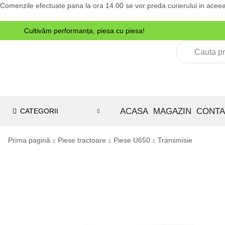
Comenzile efectuate pana la ora 14.00 se vor preda curierului in aceea
Cultivăm performanța, piesa cu piesa!
e tractoare
ACASA
MAGAZIN
CONTA
CATEGORII
Prima pagină
Piese tractoare
Piese U650
Transmisie