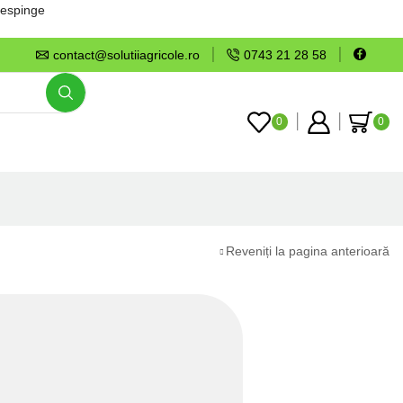
espinge
contact@solutiiagricole.ro
0743 21 28 58
0
0
Reveniți la pagina anterioară