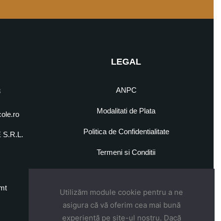
LEGAL
ANPC
8
Modalitati de Plata
cole.ro
Politica de Confidentialitate
S.R.L.
5
Termeni si Conditii
mt
Utilizăm module cookie pentru a ne
asigura că vă oferim cea mai bună
experiență pe site-ul nostru. Dacă