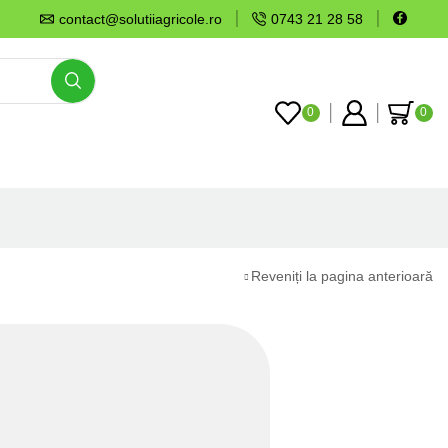
contact@solutiiagricole.ro
0743 21 28 58
0
0
Reveniți la pagina anterioară