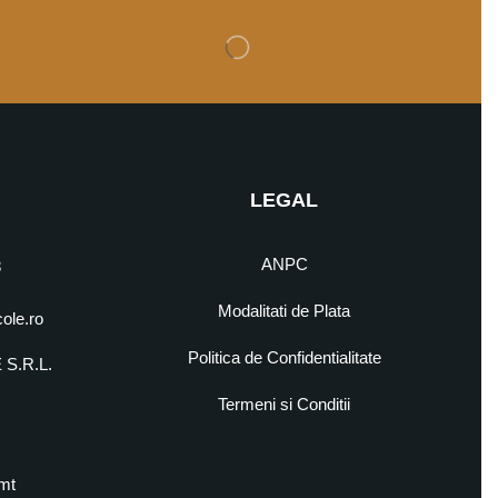
LEGAL
ANPC
8
Modalitati de Plata
cole.ro
Politica de Confidentialitate
S.R.L.
5
Termeni si Conditii
mt