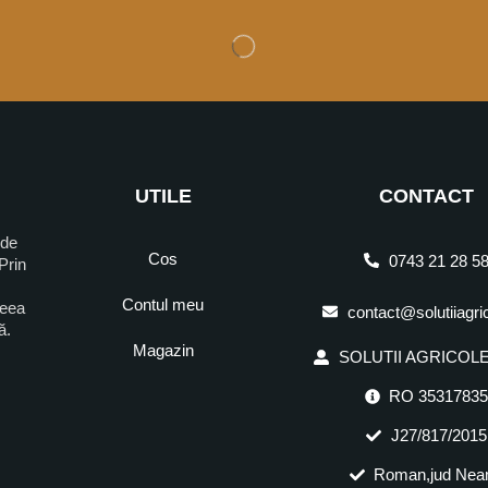
UTILE
CONTACT
 de
Cos
0743 21 28 5
Prin
Contul meu
ceea
contact@solutiiagri
ră.
Magazin
SOLUTII AGRICOLE 
RO 3531783
J27/817/2015
Roman,jud Nea