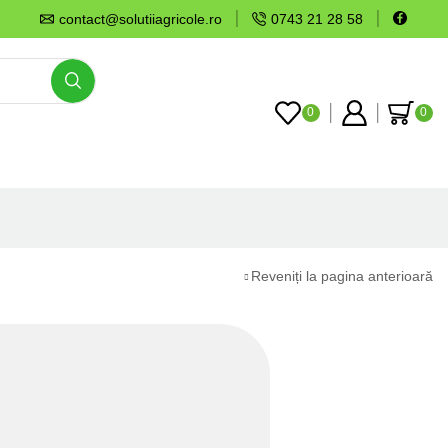
contact@solutiiagricole.ro
0743 21 28 58
0
0
Reveniți la pagina anterioară