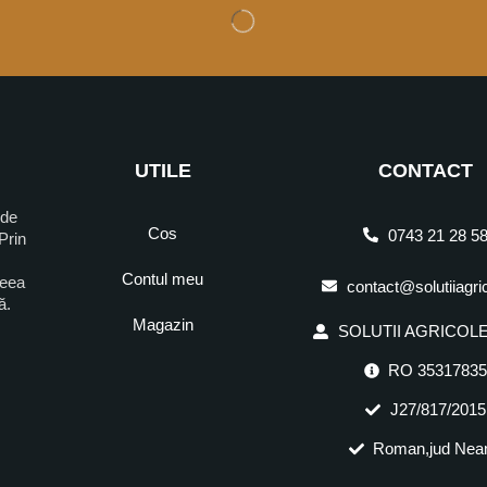
UTILE
CONTACT
 de
Cos
0743 21 28 5
Prin
Contul meu
ceea
contact@solutiiagri
ră.
Magazin
SOLUTII AGRICOLE 
RO 3531783
J27/817/2015
Roman,jud Nea