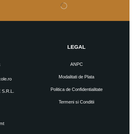
LEGAL
ANPC
8
Modalitati de Plata
cole.ro
Politica de Confidentialitate
S.R.L.
5
Termeni si Conditii
mt